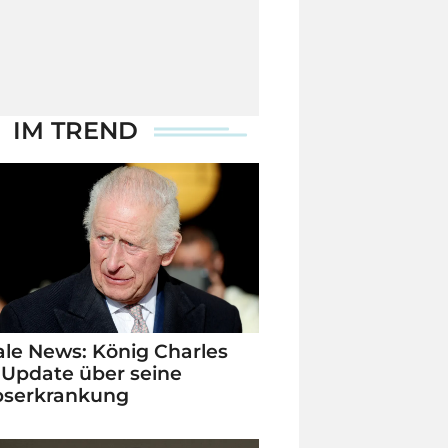
IM TREND
le News: König Charles
 Update über seine
bserkrankung