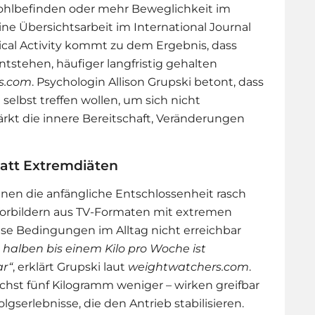
Wohlbefinden oder mehr Beweglichkeit im
ine Übersichtsarbeit im International Journal
sical Activity kommt zu dem Ergebnis, dass
ntstehen, häufiger langfristig gehalten
s.com
. Psychologin Allison Grupski betont, dass
elbst treffen wollen, um sich nicht
rkt die innere Bereitschaft, Veränderungen
tatt Extremdiäten
nen die anfängliche Entschlossenheit rasch
 Vorbildern aus TV-Formaten mit extremen
e Bedingungen im Alltag nicht erreichbar
alben bis einem Kilo pro Woche ist
ar“
, erklärt Grupski laut
weightwatchers.com
.
ächst fünf Kilogramm weniger – wirken greifbar
lgserlebnisse, die den Antrieb stabilisieren.