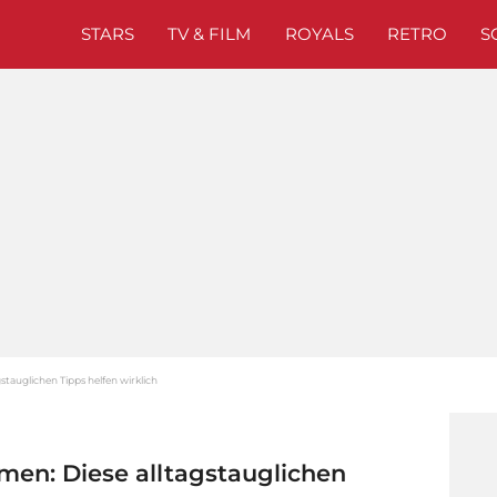
STARS
TV & FILM
ROYALS
RETRO
S
tauglichen Tipps helfen wirklich
en: Diese alltagstauglichen