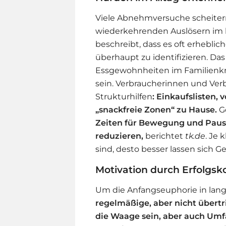
Viele Abnehmversuche scheitern
wiederkehrenden Auslösern im h
beschreibt, dass es oft erheblic
überhaupt zu identifizieren. Da
Essgewohnheiten im Familienkr
sein. Verbraucherinnen und Verb
Strukturhilfen
: Einkaufslisten,
„snackfreie Zonen“ zu Hause.
Ge
Zeiten für Bewegung und Paus
reduzieren,
berichtet
tk.de
. Je 
sind, desto besser lassen sich G
Motivation durch Erfolgsko
Um die Anfangseuphorie in lang
regelmäßige, aber nicht übertr
die Waage sein, aber auch U