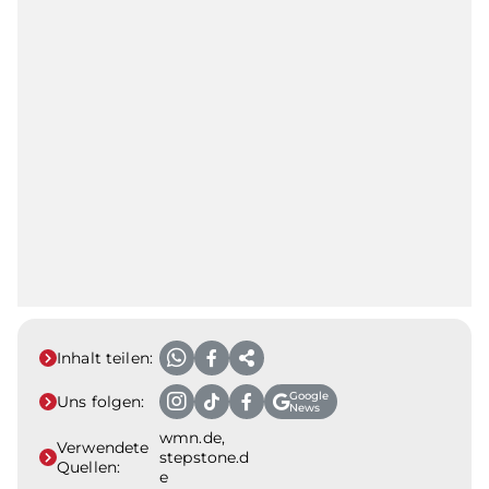
Inhalt teilen:
Google
Uns folgen:
News
wmn.de,
Verwendete
stepstone.d
Quellen:
e