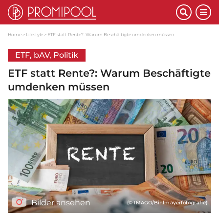
Home
Lifestyle
ETF statt Rente?: Warum Beschäftigte umdenken müssen
ETF, bAV, Politik
ETF statt Rente?: Warum Beschäftigte
umdenken müssen
Bilder ansehen
(© IMAGO/Bihlmayerfotografie)