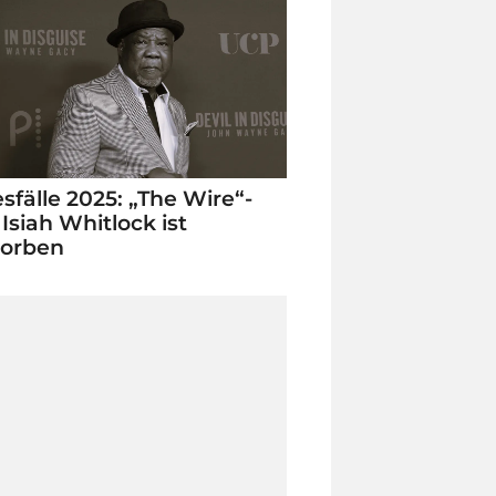
sfälle 2025: „The Wire“-
 Isiah Whitlock ist
torben