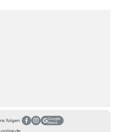
Google
ns folgen:
News
t-online.de