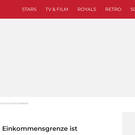
STARS
TV & FILM
ROYALS
RETRO
S
nze ist entscheidend
e Einkommensgrenze ist